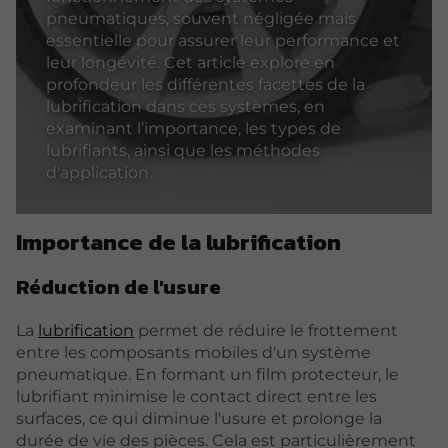
pneumatiques, souvent négligée mais
essentielle pour assurer leur performance et
leur longévité. Cet article explore en
profondeur les différentes facettes de la
lubrification dans ces systèmes, en
examinant l’importance, les types de
lubrifiants, ainsi que les méthodes
d'application.
Importance de la lubrification
Réduction de l'usure
La
lubrification
permet de réduire le frottement
entre les composants mobiles d'un système
pneumatique. En formant un film protecteur, le
lubrifiant minimise le contact direct entre les
surfaces, ce qui diminue l'usure et prolonge la
durée de vie des pièces. Cela est particulièrement