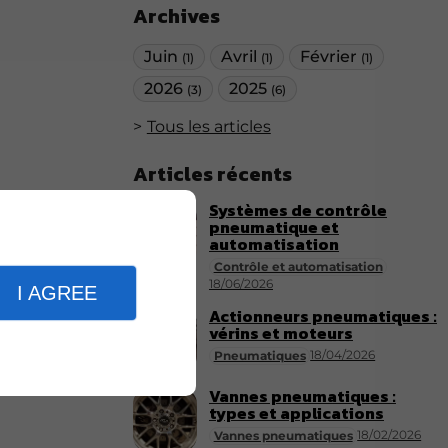
Archives
Juin
Avril
Février
(1)
(1)
(1)
2026
2025
(3)
(6)
Tous les articles
Articles récents
Systèmes de contrôle
pneumatique et
automatisation
Contrôle et automatisation
18/06/2026
I AGREE
Actionneurs pneumatiques :
vérins et moteurs
18/04/2026
Pneumatiques
Vannes pneumatiques :
types et applications
18/02/2026
Vannes pneumatiques