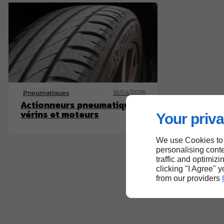
18/04/2026
Pneumatiques
Actionneurs pneumatiques :
vérins et moteurs
Your priva
We use Cookies to
personalising conte
traffic and optimizi
clicking "I Agree" 
from our providers