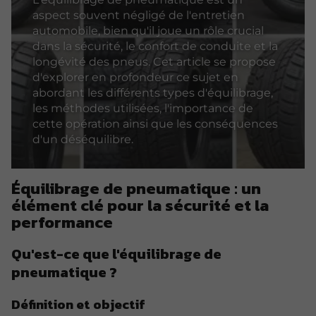
aspect souvent négligé de l'entretien
automobile, bien qu'il joue un rôle crucial
dans la sécurité, le confort de conduite et la
longévité des pneus. Cet article se propose
d'explorer en profondeur ce sujet en
abordant les différents types d'équilibrage,
les méthodes utilisées, l'importance de
cette opération ainsi que les conséquences
d'un déséquilibre.
Équilibrage de pneumatique : un
élément clé pour la sécurité et la
performance
Qu'est-ce que l'équilibrage de
pneumatique ?
Définition et objectif