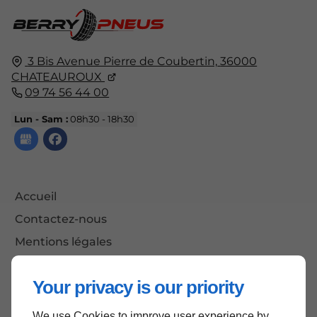
3 Bis Avenue Pierre de Coubertin,
36000
CHATEAUROUX
09 74 56 44 00
Lun - Sam :
08h30 - 18h30
Accueil
Contactez-nous
Mentions légales
Plan du site
Your privacy is our priority
We use Cookies to improve user experience by