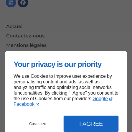
Accueil
Contactez-nous
Mentions légales
Plan du site
Your privacy is our priority
We use Cookies to improve user experience by
Haut de page
personalising content and ads, as well as
analyzing traffic and optimizing social networks
functionalities. By clicking "I Agree" you consent to
the use of Cookies from our providers
Google
Facebook
.
I AGREE
Customize